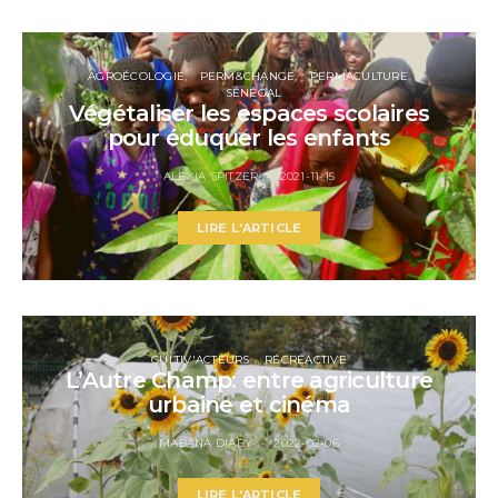
AGROÉCOLOGIE
PERM&CHANGE
PERMACULTURE
SÉNÉGAL
Végétaliser les espaces scolaires
pour éduquer les enfants
ALEXIA SPITZER
2021-11-15
LIRE L'ARTICLE
CULTIV'ACTEURS
RÉCRÉACTIVE
L’Autre Champ: entre agriculture
urbaine et cinéma
MABANA DIABY
2022-02-06
LIRE L'ARTICLE