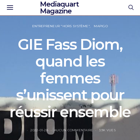
Mediaquart
Magazine
ENTREPRENEUR "HORS SYSTÈME"
MAPIGO
GIE Fass Diom,
quand les
femmes
s’unissent pour
réussir ensemble
2022-01-28
AUCUN COMMENTAIRE
3.9K VUES