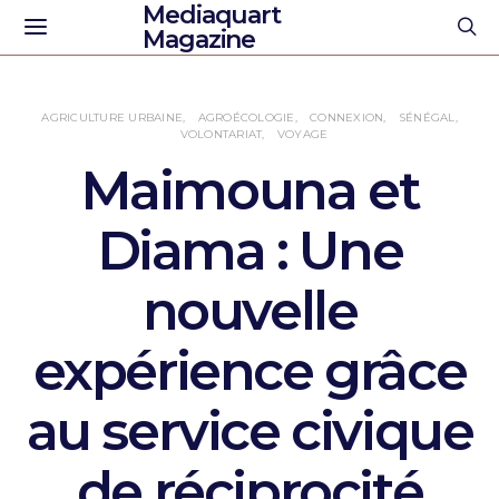
Mediaquart
Magazine
AGRICULTURE URBAINE
AGROÉCOLOGIE
CONNEXION
SÉNÉGAL
VOLONTARIAT
VOYAGE
Maimouna et
Diama : Une
nouvelle
expérience grâce
au service civique
de réciprocité