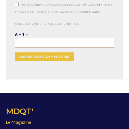
ENREGISTRER MON NOM, MON E-MAIL ET MON SITE DANS
LE NAVIGATEUR POUR MON PROCHAIN COMMENTAIRE.
SAISISSEZ VOTRE RÉPONSE EN CHIFFRES
6 − 1 =
MDQT'
Le Magazine