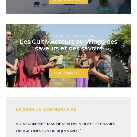
CULTIV'ACTEURS
RÉCRÉACTIVE
Les Cultiv’Acteurs au village des
saveurs et des savoirs
MABANA DIABY
2023-01-10
LIRE L'ARTICLE
LAISSER UN COMMENTAIRE
VOTRE ADRESSE E-MAIL NE SERA PAS PUBLIÉE.
LES CHAMPS
*
OBLIGATOIRES SONT INDIQUÉS AVEC