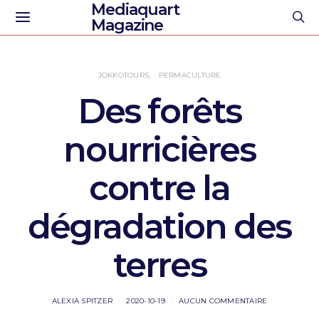
Mediaquart
Magazine
JOKKOTOURS
PERMACULTURE
Des forêts
nourricières
contre la
dégradation des
terres
ALEXIA SPITZER
2020-10-19
AUCUN COMMENTAIRE