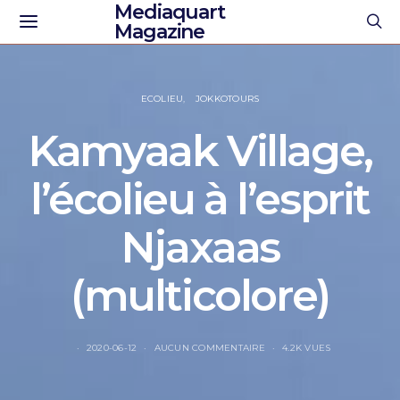
Mediaquart
Magazine
ECOLIEU
JOKKOTOURS
Kamyaak Village,
l’écolieu à l’esprit
Njaxaas
(multicolore)
2020-06-12
AUCUN COMMENTAIRE
4.2K VUES