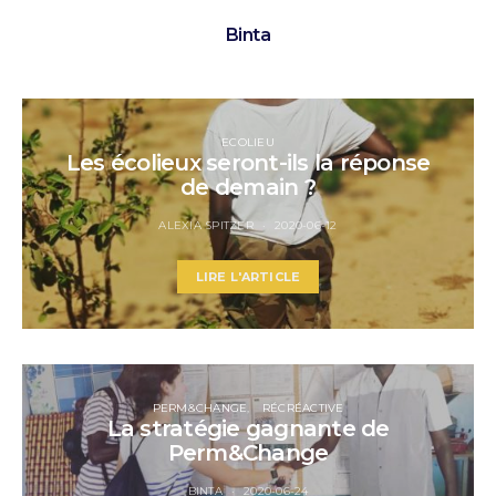
Binta
ECOLIEU
Les écolieux seront-ils la réponse
de demain ?
ALEXIA SPITZER
2020-06-12
LIRE L'ARTICLE
PERM&CHANGE
RÉCRÉACTIVE
La stratégie gagnante de
Perm&Change
BINTA
2020-06-24