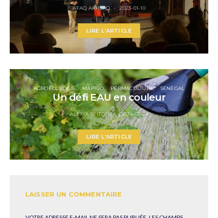
AFAQ AKHLAQ
2023-01-10
LIRE L'ARTICLE
AGROÉCOLOGIE
MAPIGO
PERMACULTURE
SÉNÉGAL
Un défi EAU en couleur
ALEXIA SPITZER
2024-02-21
LIRE L'ARTICLE
LAISSER UN COMMENTAIRE
VOTRE ADRESSE E-MAIL NE SERA PAS PUBLIÉE.
LES CHAMPS