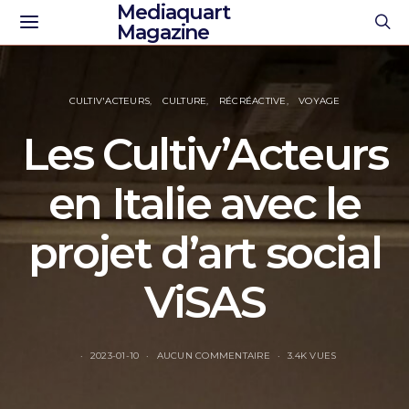
Mediaquart
Magazine
CULTIV'ACTEURS
CULTURE
RÉCRÉACTIVE
VOYAGE
Les Cultiv’Acteurs
en Italie avec le
projet d’art social
ViSAS
2023-01-10
AUCUN COMMENTAIRE
3.4K VUES