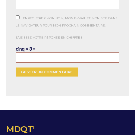
ENREGISTRER MON NOM, MON E-MAIL ET MON SITE DANS
LE NAVIGATEUR POUR MON PROCHAIN COMMENTAIRE.
SAISISSEZ VOTRE RÉPONSE EN CHIFFRES
cinq × 3 =
MDQT'