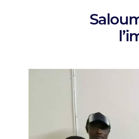
Saloum
l’