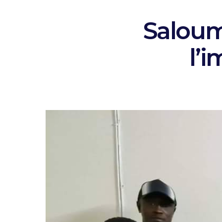
Saloum
l’